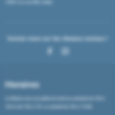
14531 Luc sur Mer Cedex
Suivez-nous sur les réseaux sociaux !
Horaires
La Mairie vous accueille du lundi au vendredi de 10h à
12h et de 15h à 17h. Le samedi de 10h à 11h45.