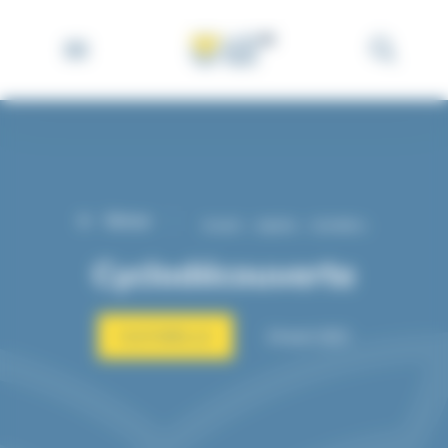
Retour
Accueil
Agenda
Cyclodécouverte
→
→
Cyclodécouverte
CULTURELLE
24 août 2021