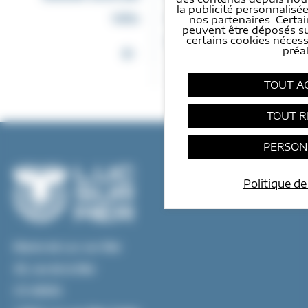
la publicité personnalisée
Vélo
Parc - The Dirty
nos partenaires. Certai
peuvent être déposés sur
Bulbs
certains cookies néces
préal
TOUT A
TOUT R
PERSON
Politique de
Mairie de Luc sur Mer
45, rue de la Mer
CS 40002