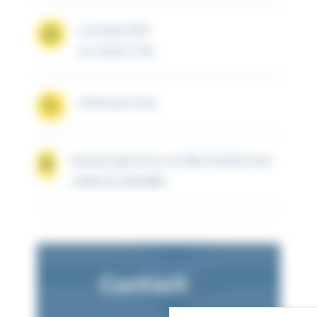
Le 24 août 2021
De 13:30 à 17:00
Gratuit pour tous
Ancienne gare de Luc sur Mer, Rue Brummel,
14530 LUC-SUR-MER
Contact
.