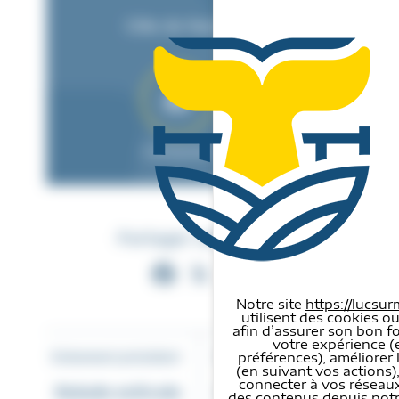
Côte de Nacre Cyclo
Contacter
Partager cette page
Facebook
X
Partager
Notre site
https://lucsur
utilisent des cookies ou
afin d’assurer son bon f
Panneau de gestion des cook
votre expérience (
préférences), améliorer 
Evénement précédent
Evénement suivant
(en suivant vos actions)
connecter à vos réseaux
Balade estivale
Concerts au
des contenus depuis notre 